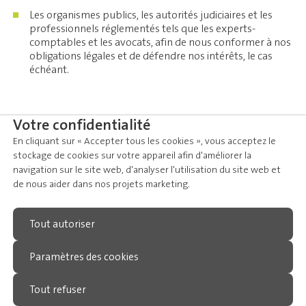
Les organismes publics, les autorités judiciaires et les
professionnels réglementés tels que les experts-
comptables et les avocats, afin de nous conformer à nos
obligations légales et de défendre nos intérêts, le cas
échéant.
Votre confidentialité
Combien de temps conservons-nous vos données ?
En cliquant sur « Accepter tous les cookies », vous acceptez le
stockage de cookies sur votre appareil afin d'améliorer la
Nous ne conservons pas vos données à caractère personnel
navigation sur le site web, d'analyser l'utilisation du site web et
plus longtemps que nécessaire au regard des finalités pour
de nous aider dans nos projets marketing.
lesquelles elles ont été collectées ou traitées.
La durée de conservation dépendant des finalités
Tout autoriser
spécifiques pour lesquelles les données ont été collectées,
elle peut varier selon les cas.
Paramètres des cookies
Dans certains cas, une législation spécifique peut nous
obliger à conserver certaines données pendant une durée
Tout refuser
déterminée.