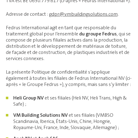
TVA est BE 0630.779.617 (ci-après « Fedrus International »).
Adresse de contact :
gdpr@vmbuildingsolutions.com
.
Fedrus International agit en tant que responsable du
traitement global pour l’ensemble
du groupe Fedrus
, qui se
compose de plusieurs filiales actives dans la production, la
distribution et le développement de matériaux de toiture,
de façade et de construction, de plastiques industriels et de
services connexes.
La présente Politique de confidentialité s’applique
également à toutes les filiales de Fedrus International NV (ci-
après « le Groupe Fedrus »), y compris, mais sans s’y limiter :
Heli Group NV
et ses filiales (Heli NV, Heli Trans, High &
Safe) ;
VM Building Solutions NV
et ses filiales (VMBSO
Scandinavia, Iberica, États-Unis, Chine, Hongrie,
Royaume-Uni, France, Inde, Slovaquie, Allemagne) ;